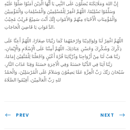
إِنَّ اللهَ وَمَلَائِكَتَهُ يُصَلُّوْنَ عَلَى النَّبِي يَا أَيُّهَا الَّذِيْنَ آمَنُوْا صَلُّوْا عَلَيْهِ
وَسَلِّمُوْا تَسْلِيْمًا، اللّهُمَّ اغْفِرْ لِلْمُسْلِمِيْنَ وَالْمُسْلِمَاتِ وَالْمُؤْمِنِيْنَ
وَالْمُؤْمِنَاتِ الْأَحْيَاءِ مِنْهُمْ وَالأَمْوَاتِ إِنَّكَ أَنْتَ سَمِيْعٌ قَرِيْبٌ مُجِيْبُ
الدَّعَوَاتِ يَا قَاضِيَ الْحَاجَاتِ،
اللّهُمَّ اغْفِرْ لَنَا وَلِوَالِدِيْنَا وَارْحَمْهُمَا كَمَا رَبَّيَانَا صِغَارًا، اللّهُمَّ أَعِنَّا عَلَى
ذِكْرِكَ وَشُكْرِكَ وَحُسْنِ عِبَادَتِكَ، اللّهُمَّ أَمِتْنَا عَلَى الْإِسْلَامِ وَالْإِيْمَانِ،
رَبَّنَا هَبْ لَنَا مِنْ أَزْوَاجِنَا وَذُرِّيَّاتِنَا قُرَّةَ أَعْيُنٍ وَاجْعَلْنَا لِلْمُتَّقِيْنَ إِمَامًا،
رَبَّنَا آتِنَا فِي الدُّنْيَا حَسَنَةً وَفِي الْآخِرَةِ حَسَنَةً وَقِنَا عَذَابَ النَّارِ،
سُبْحَانَ رَبِّكَ رَبِّ الْعِزَّةِ عَمَّا يَصِفُوْنَ وَسَلاَمٌ عَلَى الْمُرْسَلِيْنَ، وَالْحَمْدُ
للهِ رَبِّ الْعَالَمِيْنَ، أَقِيْمُوا الصَّلَاةَ
PREV
NEXT