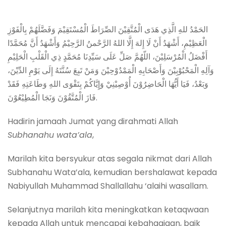
الحَمْدُ للهِ الَّذِي هَدَى الْمُتَّقِيْنَ الصِّرَاطَ الْمُسْتَقِيْمَ وَفَضَّلَهُمْ بِالْفَوْزِ
الْعَظِيْمِ، أَشْهَدُ أَنْ لَا إِلهَ إِلَّا اللهُ الرَّحْمنُ الرَّحِيْمُ وَأَشْهَدُ أَنَّ مُحَمَّدًا
أَفْضَلُ الْمُرْسَلِيْنَ، اللّهُمَّ صَلِّ عَلَى سَيِّدِنَا مُحَمَّدٍ ذِي الْقَلْبِ الْحَلِيْمِ
وَآلِهِ الْمَحْبُوْبِيْنَ وَأَصْحَابِهِ الْمَمْدُوْحِيْنَ وَمَنْ تَبِعَ سُنَّتَهُ إِلَى يَوْمِ الدِّيْنَ،
وَبَعْدُ، فَيَا أَيُّهَا الْحَاضِرُوْنَ أُوْصِيْنِيْ وَإِيَّاكُمْ بِتَقْوَى اللهِ وَطَاعَتِهِ فَقَدْ
فَازَ الْمُتَّقُوْنَ وَنَجَا الْمُطِيْعُوْنَ.
Hadirin jamaah Jumat yang dirahmati Allah
Subhanahu wata’ala
,
Marilah kita bersyukur atas segala nikmat dari Allah
Subhanahu Wata’ala, kemudian bershalawat kepada
Nabiyullah Muhammad Shallallahu ‘alaihi wasallam.
Selanjutnya marilah kita meningkatkan ketaqwaan
kepada Allah untuk mencapai kebahagiaan, baik