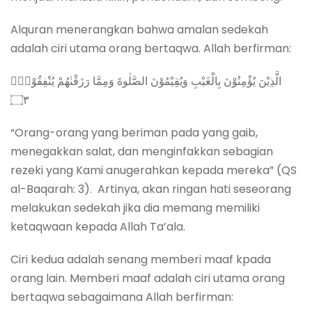
Alquran menerangkan bahwa amalan sedekah
adalah ciri utama orang bertaqwa. Allah berfirman:
الَّذِيْنَ يُؤْمِنُوْنَ بِالْغَيْبِ وَيُقِيْمُوْنَ الصَّلٰوةَ وَمِمَّا رَزَقْنٰهُمْ يُنْفِقُوْنَۙ
۝٣
“Orang-orang yang beriman pada yang gaib,
menegakkan salat, dan menginfakkan sebagian
rezeki yang Kami anugerahkan kepada mereka” (QS
al-Baqarah: 3). Artinya, akan ringan hati seseorang
melakukan sedekah jika dia memang memiliki
ketaqwaan kepada Allah Ta’ala.
Ciri kedua adalah senang memberi maaf kpada
orang lain. Memberi maaf adalah ciri utama orang
bertaqwa sebagaimana Allah berfirman: