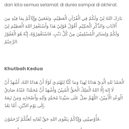
dan kita semua selamat di dunia sampai di akhirat.
بَارَكَ اللهُ لِيْ وَلَكُمْ فِي الْقُرْآنِ الْعَظِيْمِ، وَنَفَعَنِيْ وَإِيَّاكُمْ بِمَا فِيْهِ مِنَ
اْلآيَاتِ وَالذِّكْرِ الْحَكِيْمِ. أَقُوْلُ قَوْلِيْ هَذَا وَأَسْتَغْفِرُ اللهَ الْعَظِيْمَ لِيْ
وَلَكُمْ وَلِسَائِرِ الْمُسْلِمِيْنَ مِنْ كُلِّ ذَنْبٍ. فَاسْتَغْفِرُوْهُ، إِنَّهُ هُوَ الْغَفُوْرُ
الرَّحِيْمُ.
Khutbah Kedua
الْحَمْدُ للهِ الَّذِيْ هَدَانَا لِهذَا وَمَا كُنَّا لِنَهْتَدِيَ لَوْلَا أَنْ هَدَانَا اللهُ، أَشْهَدُ أَنْ
لَا إِلهَ إِلَّا اللهُ الْمَلِكُ الْحَقُّ الْمُبِيْنُ وَأَشْهَدُ أَنَّ مُحَمَّدًا عَبْدُهُ صَادِقُ
الْوَعْدِ الْأَمِيْنُ، اللّهُمَّ صَلِّ عَلَى سَيِّدِنَا مُحَمَّدٍ وَآلِهِ وَأَصْحَابِهِ وَمَنْ تَبِعَهُ
إِلَى يَوْمِ الدِّيْنِ، أَمَّا بَعْدُ،
فَأُوْصِيْنِي وَإِيَّاكُمْ بِتَقْوَى اللهِ حَقَّ تُقَاتِهِ لَعَلَّكُمْ تُرْحَمُوْنَ،