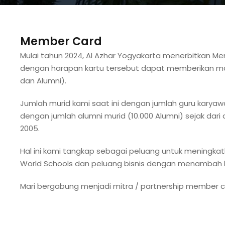
Member Card
Mulai tahun 2024, Al Azhar Yogyakarta menerbitkan M
dengan harapan kartu tersebut dapat memberikan man
dan Alumni).
Jumlah murid kami saat ini dengan jumlah guru kary
dengan jumlah alumni murid (10.000 Alumni) sejak dari
2005.
Hal ini kami tangkap sebagai peluang untuk meningk
World Schools dan peluang bisnis dengan menambah 
Mari bergabung menjadi mitra / partnership member ca
In de rijke omgeving van educatie en ontwikkeling, wa
Każda platforma która chce zatrzymać użytkownika na 