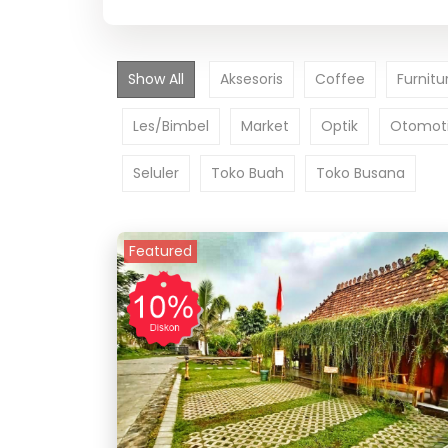
Show All
Aksesoris
Coffee
Furnitu
Les/Bimbel
Market
Optik
Otomoti
Seluler
Toko Buah
Toko Busana
Featured