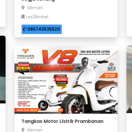
Sleman
Les/Bimbel
085743535520
Tangkas Motor Listrik Prambanan
Sleman