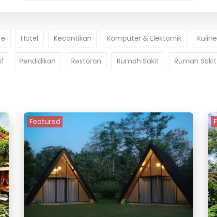
re
Hotel
Kecantikan
Komputer & Elektornik
Kulin
f
Pendidikan
Restoran
Rumah Sakit
Rumah Sakit 
Featured