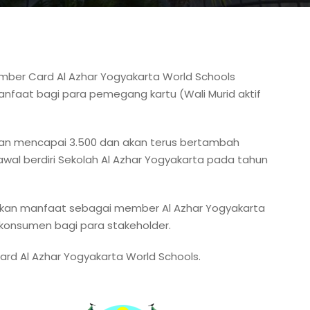
ember Card Al Azhar Yogyakarta World Schools
faat bagi para pemegang kartu (Wali Murid aktif
awan mencapai 3.500 dan akan terus bertambah
 awal berdiri Sekolah Al Azhar Yogyakarta pada tahun
atkan manfaat sebagai member Al Azhar Yogyakarta
konsumen bagi para stakeholder.
rd Al Azhar Yogyakarta World Schools.
arbij AYWS zich inzet voor het creëren van unieke leerervar
dłużej musi oferować mu wartość którą trudno znaleźć gdzie