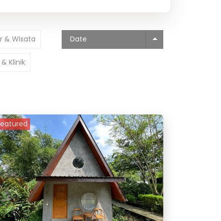
er & Wisata
Date
& Klinik
Featured