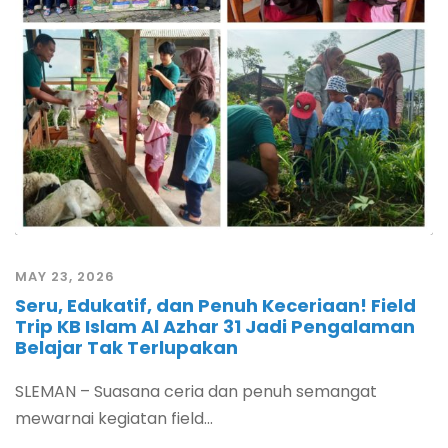
MAY 23, 2026
Seru, Edukatif, dan Penuh Keceriaan! Field
Trip KB Islam Al Azhar 31 Jadi Pengalaman
Belajar Tak Terlupakan
SLEMAN – Suasana ceria dan penuh semangat
mewarnai kegiatan field...