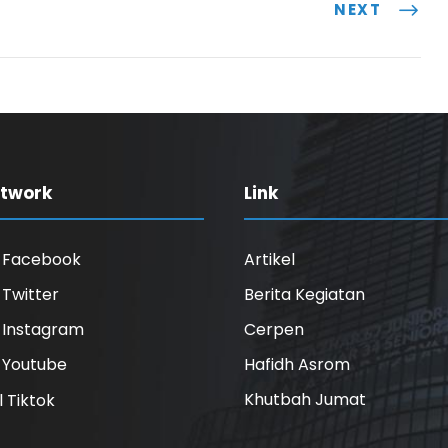
NEXT
etwork
Link
l Facebook
Artikel
l Twitter
Berita Kegiatan
l Instagram
Cerpen
l Youtube
Hafidh Asrom
Khutbah Jumat
l Tiktok