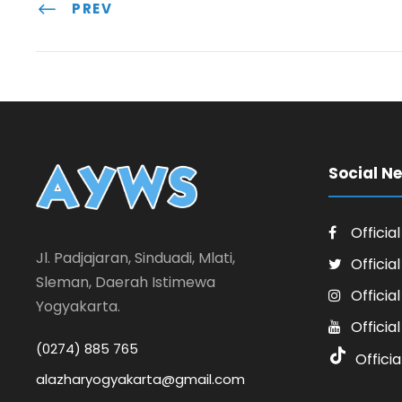
PREV
Social N
Officia
Jl. Padjajaran, Sinduadi, Mlati,
Officia
Sleman, Daerah Istimewa
Officia
Yogyakarta.
Officia
(0274) 885 765
Officia
alazharyogyakarta@gmail.com