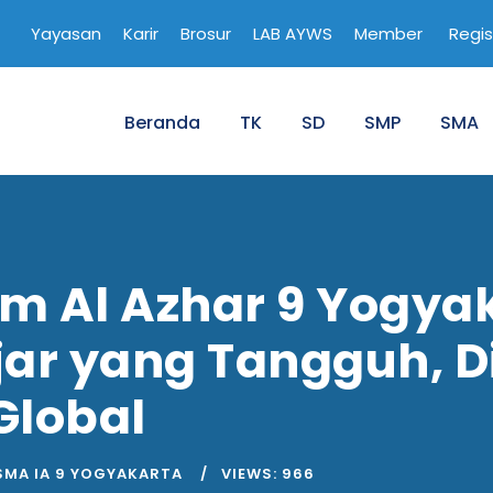
Yayasan
Karir
Brosur
LAB AYWS
Member
Regis
Beranda
TK
SD
SMP
SMA
am Al Azhar 9 Yogya
jar yang Tangguh, Di
lobal
SMA IA 9 YOGYAKARTA
VIEWS:
966