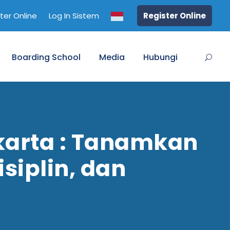
ter Online
Log In Sistem
Register Online
Boarding School
Media
Hubungi
karta : Tanamkan
siplin, dan