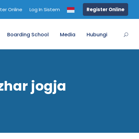
ter Online
Log In Sistem
Register Online
Boarding School
Media
Hubungi
zhar jogja