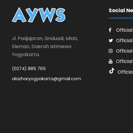
Social N
Officia
Jl. Padjajaran, Sinduadi, Mlati,
Officia
Sleman, Daerah Istimewa
Officia
Yogyakarta.
Officia
(0274) 885 765
Officia
alazharyogyakarta@gmail.com