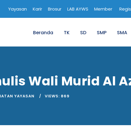
Yayasan
Karir
Brosur
LAB AYWS
Member
Regis
Beranda
TK
SD
SMP
SMA
ulis Wali Murid Al A
IATAN YAYASAN
VIEWS:
869