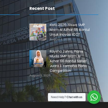
Recent Post
KMSI 2026: Siswa SMP
Islam Al Azhar 66 Bantul
Unjuk Inovasi ICCT
August 5, 2026
Raysha Zahra, Pianis
Muda SMP Islam Al
Azhar 66 Bantul Sabet
Juara II Yamaha Piano
Competition
August 5, 2026
Need Help?
Chat with us