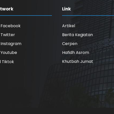
etwork
Link
l Facebook
Artikel
l Twitter
Berita Kegiatan
l Instagram
Cerpen
l Youtube
Hafidh Asrom
Khutbah Jumat
l Tiktok