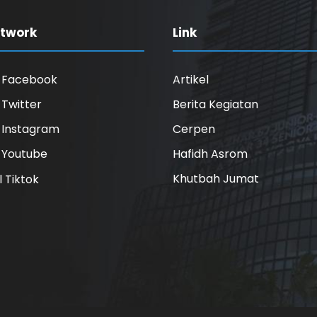
etwork
Link
l Facebook
Artikel
l Twitter
Berita Kegiatan
l Instagram
Cerpen
l Youtube
Hafidh Asrom
Khutbah Jumat
l Tiktok