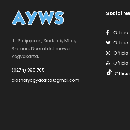
Social N
Officia
Jl. Padjajaran, Sinduadi, Mlati,
Officia
Sleman, Daerah Istimewa
Officia
Yogyakarta.
Officia
(0274) 885 765
Officia
alazharyogyakarta@gmail.com