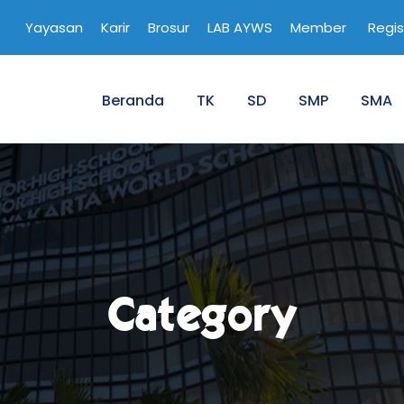
Yayasan
Karir
Brosur
LAB AYWS
Member
Regis
Beranda
TK
SD
SMP
SMA
Category