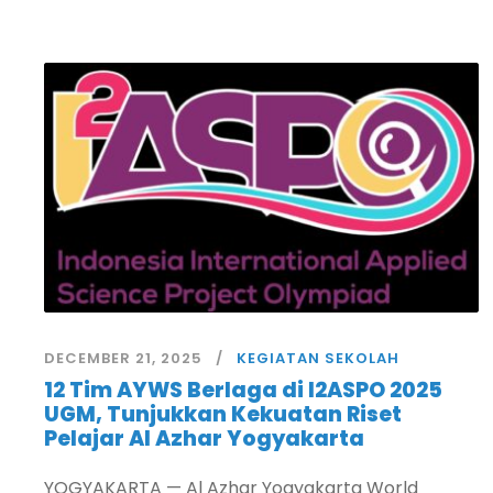
DECEMBER 21, 2025
KEGIATAN SEKOLAH
12 Tim AYWS Berlaga di I2ASPO 2025
UGM, Tunjukkan Kekuatan Riset
Pelajar Al Azhar Yogyakarta
YOGYAKARTA — Al Azhar Yogyakarta World