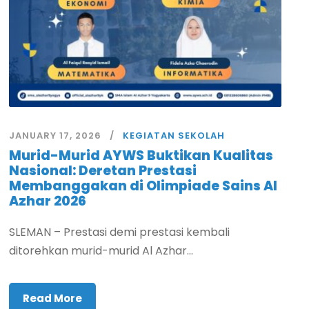
JANUARY 17, 2026
KEGIATAN SEKOLAH
Murid-Murid AYWS Buktikan Kualitas
Nasional: Deretan Prestasi
Membanggakan di Olimpiade Sains Al
Azhar 2026
SLEMAN – Prestasi demi prestasi kembali
ditorehkan murid-murid Al Azhar...
Read More