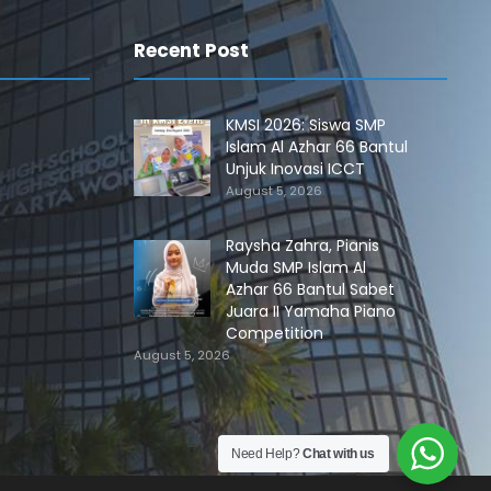
Recent Post
KMSI 2026: Siswa SMP
Islam Al Azhar 66 Bantul
Unjuk Inovasi ICCT
August 5, 2026
Raysha Zahra, Pianis
Muda SMP Islam Al
Azhar 66 Bantul Sabet
Juara II Yamaha Piano
Competition
August 5, 2026
Need Help?
Chat with us