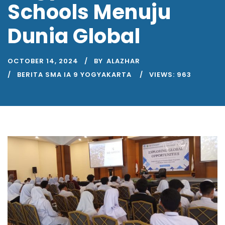
Schools Menuju
Dunia Global
OCTOBER 14, 2024
BY
ALAZHAR
BERITA SMA IA 9 YOGYAKARTA
VIEWS:
963