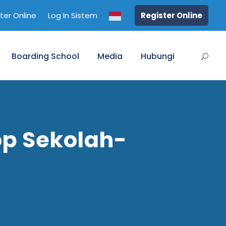
ter Online
Log In Sistem
Register Online
Boarding School
Media
Hubungi
op Sekolah-