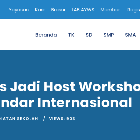
Yayasan
Karir
Brosur
LAB AYWS
Member
Regis
Beranda
TK
SD
SMP
SMA
s Jadi Host Worksh
ndar Internasional
GIATAN SEKOLAH
VIEWS:
903