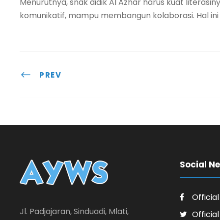
Menurutnya, snak didik Al Azhar harus kuat literasiny
komunikatif, mampu membangun kolaborasi. Hal ini 
PREV
Social N
Officia
Jl. Padjajaran, Sinduadi, Mlati,
Officia