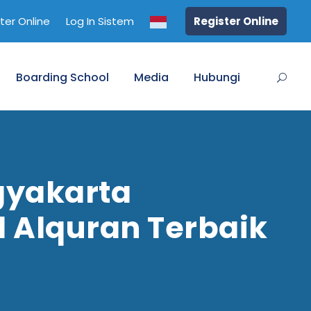
ter Online
Log In Sistem
Register Online
Boarding School
Media
Hubungi
ogyakarta
l Alquran Terbaik