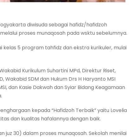
Yogyakarta diwisuda sebagai hafidz/hafidzoh
h melalui proses munaqosah pada wsktu sebelumnya.
i kelas 5 program tahfidz dan ekstra kurikuler, mulai
.
Wakabid Kurikulum Suhartini MPd, Direktur Riset,
D, Wakabid SDM dan Hukum Drs H Haryanto MSI
MSI, dan Kasie Dakwah dan Syiar Bidang Keagamaan
.
nghargaan kepada “Hafidzoh Terbaik” yaitu Lovelia
ntitas dan kualitas hafalannya dengan baik.
, dan juz 30) dalam proses munaqosah. Sekolah menilai