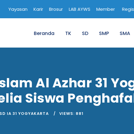
Yayasan
Karir
Brosur
LAB AYWS
Member
Regis
Beranda
TK
SD
SMP
SMA
 Islam Al Azhar 31 Y
elia Siswa Penghafa
 SD IA 31 YOGYAKARTA
VIEWS:
881