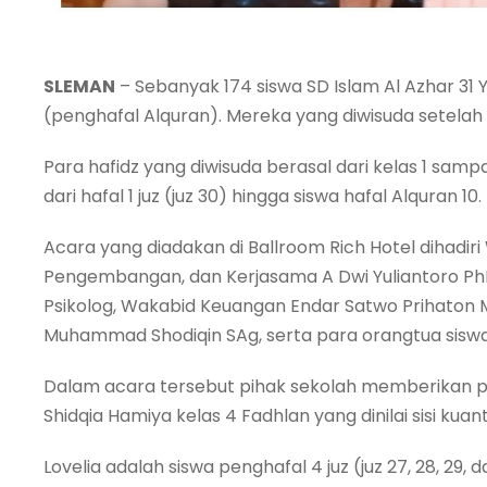
SLEMAN
– Sebanyak 174 siswa SD Islam Al Azhar 31 
(penghafal Alquran). Mereka yang diwisuda setela
Para hafidz yang diwisuda berasal dari kelas 1 sampa
dari hafal 1 juz (juz 30) hingga siswa hafal Alquran 10
Acara yang diadakan di Ballroom Rich Hotel dihadiri 
Pengembangan, dan Kerjasama A Dwi Yuliantoro Ph
Psikolog, Wakabid Keuangan Endar Satwo Prihaton 
Muhammad Shodiqin SAg, serta para orangtua siswa
Dalam acara tersebut pihak sekolah memberikan pe
Shidqia Hamiya kelas 4 Fadhlan yang dinilai sisi kua
Lovelia adalah siswa penghafal 4 juz (juz 27, 28, 29