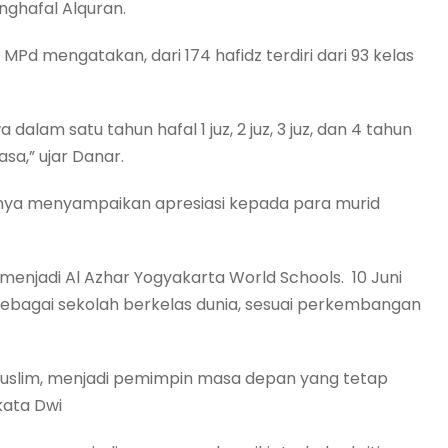
nghafal Alquran.
Pd mengatakan, dari 174 hafidz terdiri dari 93 kelas
lam satu tahun hafal 1 juz, 2 juz, 3 juz, dan 4 tahun
iasa,” ujar Danar.
nya menyampaikan apresiasi kepada para murid
 menjadi Al Azhar Yogyakarta World Schools. 10 Juni
sebagai sekolah berkelas dunia, sesuai perkembangan
muslim, menjadi pemimpin masa depan yang tetap
 kata Dwi