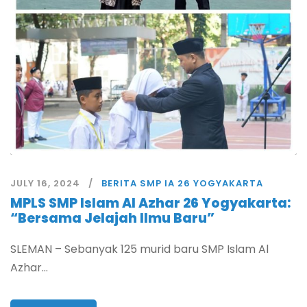
JULY 16, 2024
BERITA SMP IA 26 YOGYAKARTA
MPLS SMP Islam Al Azhar 26 Yogyakarta:
“Bersama Jelajah Ilmu Baru”
SLEMAN – Sebanyak 125 murid baru SMP Islam Al
Azhar...