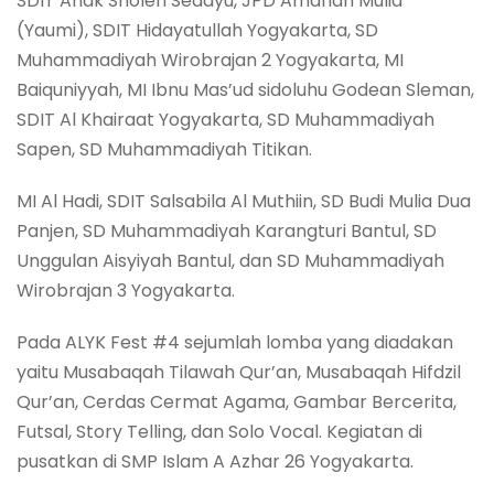
SDIT Anak Sholeh Sedayu, JPD Amanah Mulia
(Yaumi), SDIT Hidayatullah Yogyakarta, SD
Muhammadiyah Wirobrajan 2 Yogyakarta, MI
Baiquniyyah, MI Ibnu Mas’ud sidoluhu Godean Sleman,
SDIT Al Khairaat Yogyakarta, SD Muhammadiyah
Sapen, SD Muhammadiyah Titikan.
MI Al Hadi, SDIT Salsabila Al Muthiin, SD Budi Mulia Dua
Panjen, SD Muhammadiyah Karangturi Bantul, SD
Unggulan Aisyiyah Bantul, dan SD Muhammadiyah
Wirobrajan 3 Yogyakarta.
Pada ALYK Fest #4 sejumlah lomba yang diadakan
yaitu Musabaqah Tilawah Qur’an, Musabaqah Hifdzil
Qur’an, Cerdas Cermat Agama, Gambar Bercerita,
Futsal, Story Telling, dan Solo Vocal. Kegiatan di
pusatkan di SMP Islam A Azhar 26 Yogyakarta.