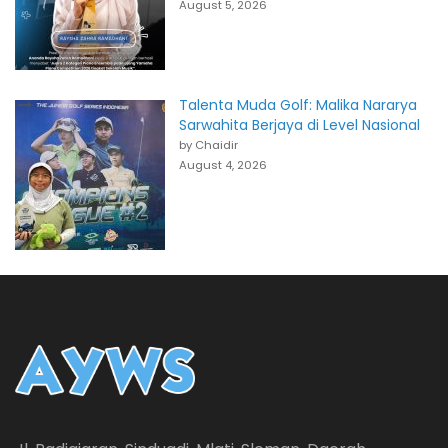
August 5, 2026
Talenta Muda Golf: Malika Nararya
Sarwahita Berjaya di Level Nasional
by Chaidir
August 4, 2026