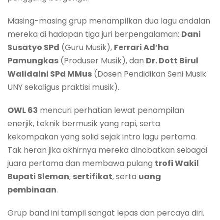
Masing-masing grup menampilkan dua lagu andalan
mereka di hadapan tiga juri berpengalaman:
Dani
Susatyo SPd
(Guru Musik),
Ferrari Ad’ha
Pamungkas
(Produser Musik), dan
Dr. Dott Birul
Walidaini SPd MMus
(Dosen Pendidikan Seni Musik
UNY sekaligus praktisi musik).
OWL 63
mencuri perhatian lewat penampilan
enerjik, teknik bermusik yang rapi, serta
kekompakan yang solid sejak intro lagu pertama.
Tak heran jika akhirnya mereka dinobatkan sebagai
juara pertama dan membawa pulang
trofi Wakil
Bupati Sleman
,
sertifikat
, serta
uang
pembinaan
.
Grup band ini tampil sangat lepas dan percaya diri.