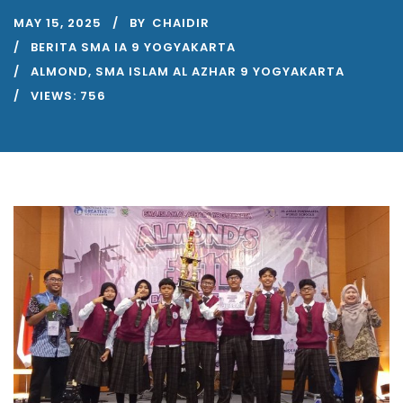
MAY 15, 2025
BY
CHAIDIR
BERITA SMA IA 9 YOGYAKARTA
ALMOND
,
SMA ISLAM AL AZHAR 9 YOGYAKARTA
VIEWS:
756